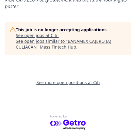
poster.
This job is no longer accepting applications
See open jobs at
Citi
.
See open jobs similar to "
BANAMEX CAJERO (A)
CULIACAN
"
Mass Fintech Hub
.
See more open positions at
Citi
Powered by Getro.com